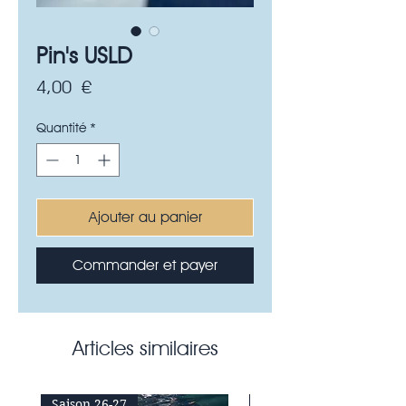
Pin's USLD
Prix
4,00 €
Quantité
*
Ajouter au panier
Commander et payer
Articles similaires
Saison 26-27
Saison 26-27