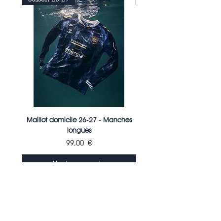
Maillot domicile 26-27 - Manches
Maillot domicile 26
longues
Prix
99,00 €
Ajouter au panier