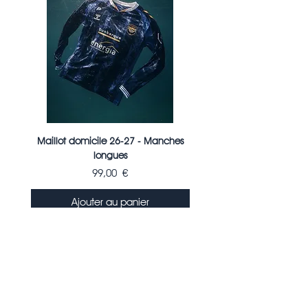
Maillot domicile 26-27 - Manches
Maillot domicile 26
longues
Prix
99,00 €
Ajouter au panier
Contact
L'histoire