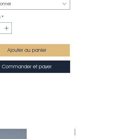
ionner
é
*
Ajouter au panier
Commander et payer
Saison 26-27