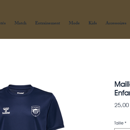
tés
Match
Entraînement
Mode
Kids
Accessoires
Mail
Enfa
25,00
Taille
*