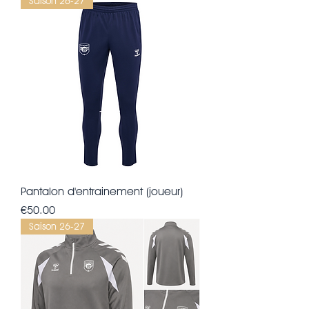
Saison 26-27
Pantalon d'entrainement (joueur)
Price
€50.00
Saison 26-27