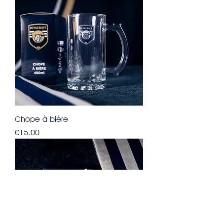
Chope à bière
Price
€15.00