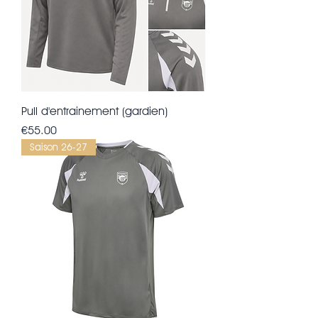
Pull d'entrainement (gardien)
Price
€55.00
Saison 26-27