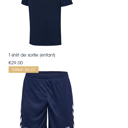
T-shirt de sortie (enfant)
Price
€29.00
Saison 26-27