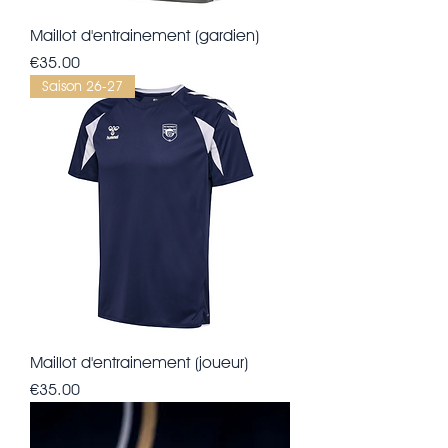
Maillot d'entrainement (gardien)
Price
€35.00
Saison 26-27
Maillot d'entrainement (joueur)
Price
€35.00